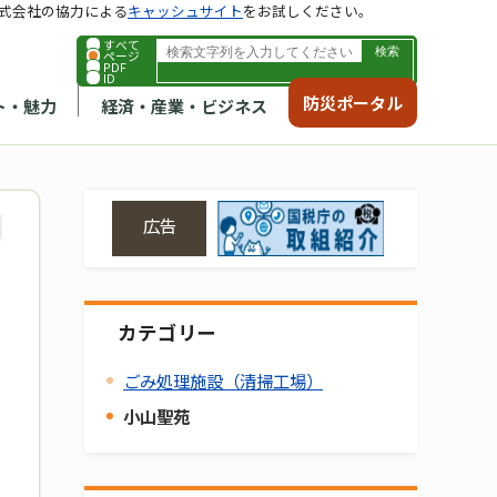
式会社の協力による
キャッシュサイト
をお試しください。
すべて
ページ
PDF
ID
防災ポータル
ト・魅力
経済・産業・ビジネス
広告
カテゴリー
ごみ処理施設（清掃工場）
小山聖苑