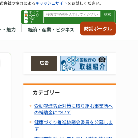
式会社の協力による
キャッシュサイト
をお試しください。
すべて
ページ
PDF
ID
防災ポータル
ト・魅力
経済・産業・ビジネス
広告
カテゴリー
受動喫煙防止対策に取り組む事業所へ
の補助金について
健康づくり推進協議会委員を公募しま
す