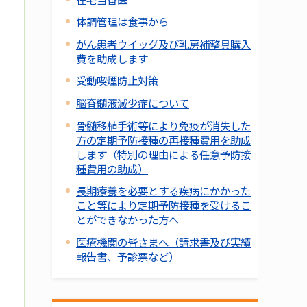
体調管理は食事から
がん患者ウイッグ及び乳房補整具購入
費を助成します
受動喫煙防止対策
脳脊髄液減少症について
骨髄移植手術等により免疫が消失した
方の定期予防接種の再接種費用を助成
します（特別の理由による任意予防接
種費用の助成）
長期療養を必要とする疾病にかかった
こと等により定期予防接種を受けるこ
とができなかった方へ
医療機関の皆さまへ（請求書及び実績
報告書、予診票など）