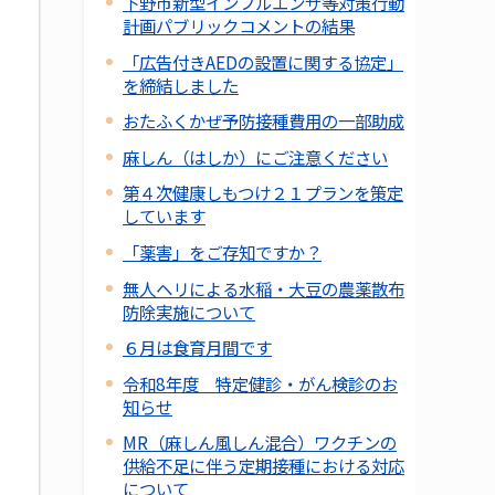
下野市新型インフルエンザ等対策行動
計画パブリックコメントの結果
「広告付きAEDの設置に関する協定」
を締結しました
おたふくかぜ予防接種費用の一部助成
麻しん（はしか）にご注意ください
第４次健康しもつけ２１プランを策定
しています
「薬害」をご存知ですか？
無人ヘリによる水稲・大豆の農薬散布
防除実施について
６月は食育月間です
令和8年度 特定健診・がん検診のお
知らせ
MR（麻しん風しん混合）ワクチンの
供給不足に伴う定期接種における対応
について