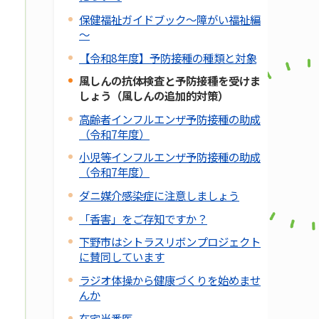
保健福祉ガイドブック～障がい福祉編
～
【令和8年度】予防接種の種類と対象
風しんの抗体検査と予防接種を受けま
しょう（風しんの追加的対策）
高齢者インフルエンザ予防接種の助成
（令和7年度）
小児等インフルエンザ予防接種の助成
（令和7年度）
ダニ媒介感染症に注意しましょう
「香害」をご存知ですか？
下野市はシトラスリボンプロジェクト
に賛同しています
ラジオ体操から健康づくりを始めませ
んか
在宅当番医