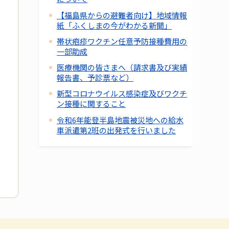
【福島県からの避難者向け】地域情報
紙「ふくしまの今がわかる新聞」
帯状疱疹ワクチン任意予防接種費用の
一部助成
医療機関の皆さまへ（請求書及び実績
報告書、予診票など）
新型コロナウイルス感染症及びワクチ
ン接種に関すること
令和6年能登半島地震被災地への給水
車派遣第2班の出発式を行いました