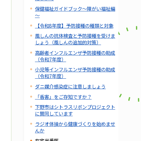
保健福祉ガイドブック～障がい福祉編
～
【令和8年度】予防接種の種類と対象
風しんの抗体検査と予防接種を受けま
しょう（風しんの追加的対策）
高齢者インフルエンザ予防接種の助成
（令和7年度）
小児等インフルエンザ予防接種の助成
（令和7年度）
ダニ媒介感染症に注意しましょう
「香害」をご存知ですか？
下野市はシトラスリボンプロジェクト
に賛同しています
ラジオ体操から健康づくりを始めませ
んか
在宅当番医