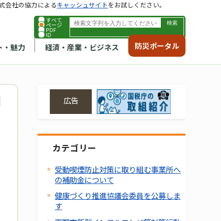
式会社の協力による
キャッシュサイト
をお試しください。
すべて
ページ
PDF
ID
防災ポータル
ト・魅力
経済・産業・ビジネス
広告
カテゴリー
受動喫煙防止対策に取り組む事業所へ
の補助金について
健康づくり推進協議会委員を公募しま
す