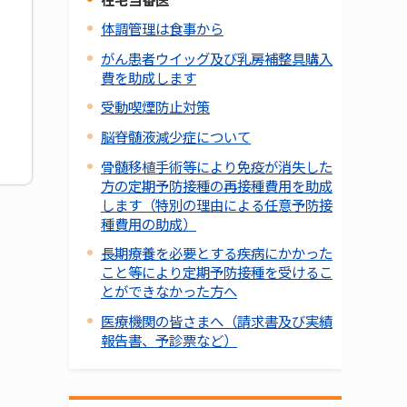
体調管理は食事から
がん患者ウイッグ及び乳房補整具購入
費を助成します
受動喫煙防止対策
脳脊髄液減少症について
骨髄移植手術等により免疫が消失した
方の定期予防接種の再接種費用を助成
します（特別の理由による任意予防接
種費用の助成）
長期療養を必要とする疾病にかかった
こと等により定期予防接種を受けるこ
とができなかった方へ
医療機関の皆さまへ（請求書及び実績
報告書、予診票など）