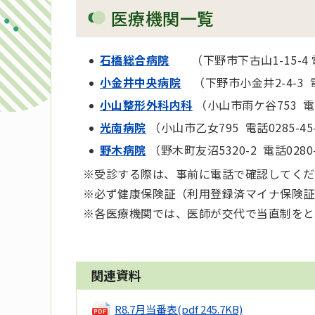
医療機関一覧
石橋総合病院
（下野市下古山1-15-4
小金井中央病院
（下野市小金井2-4-3 
小山整形外科内科
（小山市雨ケ谷753 
光南病院
（小山市乙女795 電話
0285-45
野木病院
（野木町友沼5320-2 電話
0280
※受診する際は、事前に電話で確認してくだ
※必ず健康保険証（利用登録済マイナ保険証
※各医療機関では、医師が交代で当直制をと
関連資料
R8.7月当番表
(pdf 245.7KB)