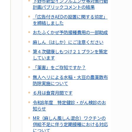
下野市新型インフルエンザ等対策行動
計画パブリックコメントの結果
「広告付きAEDの設置に関する協定」
を締結しました
おたふくかぜ予防接種費用の一部助成
麻しん（はしか）にご注意ください
第４次健康しもつけ２１プランを策定
しています
「薬害」をご存知ですか？
無人ヘリによる水稲・大豆の農薬散布
防除実施について
６月は食育月間です
令和8年度 特定健診・がん検診のお
知らせ
MR（麻しん風しん混合）ワクチンの
供給不足に伴う定期接種における対応
について