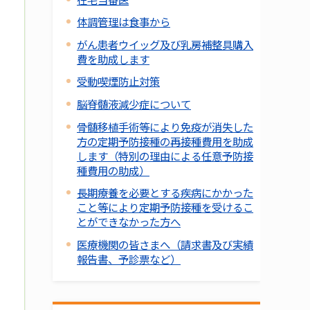
体調管理は食事から
がん患者ウイッグ及び乳房補整具購入
費を助成します
受動喫煙防止対策
脳脊髄液減少症について
骨髄移植手術等により免疫が消失した
方の定期予防接種の再接種費用を助成
します（特別の理由による任意予防接
種費用の助成）
長期療養を必要とする疾病にかかった
こと等により定期予防接種を受けるこ
とができなかった方へ
医療機関の皆さまへ（請求書及び実績
報告書、予診票など）