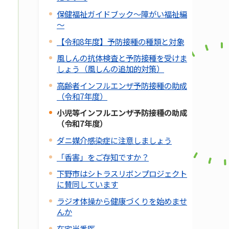
保健福祉ガイドブック～障がい福祉編
～
【令和8年度】予防接種の種類と対象
風しんの抗体検査と予防接種を受けま
しょう（風しんの追加的対策）
高齢者インフルエンザ予防接種の助成
（令和7年度）
小児等インフルエンザ予防接種の助成
（令和7年度）
ダニ媒介感染症に注意しましょう
「香害」をご存知ですか？
下野市はシトラスリボンプロジェクト
に賛同しています
ラジオ体操から健康づくりを始めませ
んか
在宅当番医