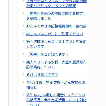
下野市新型インフルエンザ等対策行動
計画パブリックコメントの結果
「広告付きAEDの設置に関する協定」
を締結しました
おたふくかぜ予防接種費用の一部助成
麻しん（はしか）にご注意ください
第４次健康しもつけ２１プランを策定
しています
「薬害」をご存知ですか？
無人ヘリによる水稲・大豆の農薬散布
防除実施について
６月は食育月間です
令和8年度 特定健診・がん検診のお
知らせ
MR（麻しん風しん混合）ワクチンの
供給不足に伴う定期接種における対応
について