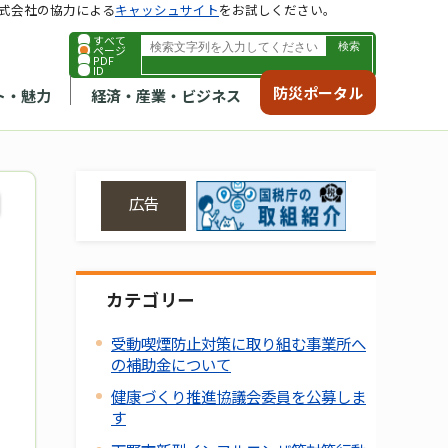
式会社の協力による
キャッシュサイト
をお試しください。
すべて
ページ
PDF
ID
防災ポータル
ト・魅力
経済・産業・ビジネス
広告
カテゴリー
受動喫煙防止対策に取り組む事業所へ
の補助金について
健康づくり推進協議会委員を公募しま
す