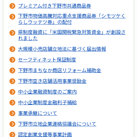
プレミアム付き下野市共通商品券
下野市物価高騰対応重点支援商品券「シモツケく
らしウッテツ券」の配付
県制度融資に「米国関税緊急対策資金」が創設さ
れました
大規模小売店舗立地法に基づく届出情報
セーフティネット保証制度
下野市まちなか商店リフォーム補助金
下野市空き店舗活用事業奨励金
中小企業融資制度のご案内
中小企業制度金融利子補給
事業承継について
下野市立地企業連絡協議会について
認定創業支援等事業計画