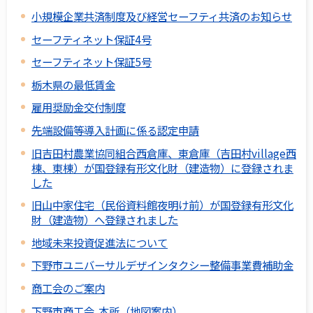
小規模企業共済制度及び経営セーフティ共済のお知らせ
セーフティネット保証4号
セーフティネット保証5号
栃木県の最低賃金
雇用奨励金交付制度
先端設備等導入計画に係る認定申請
旧吉田村農業協同組合西倉庫、東倉庫（吉田村village西
棟、東棟）が国登録有形文化財（建造物）に登録されま
した
旧山中家住宅（民俗資料館夜明け前）が国登録有形文化
財（建造物）へ登録されました
地域未来投資促進法について
下野市ユニバーサルデザインタクシー整備事業費補助金
商工会のご案内
下野市商工会 本所（地図案内）