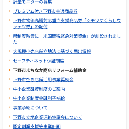
計量モニターの募集
プレミアム付き下野市共通商品券
下野市物価高騰対応重点支援商品券「シモツケくらしウ
ッテツ券」の配付
県制度融資に「米国関税緊急対策資金」が創設されまし
た
大規模小売店舗立地法に基づく届出情報
セーフティネット保証制度
下野市まちなか商店リフォーム補助金
下野市空き店舗活用事業奨励金
中小企業融資制度のご案内
中小企業制度金融利子補給
事業承継について
下野市立地企業連絡協議会について
認定創業支援等事業計画