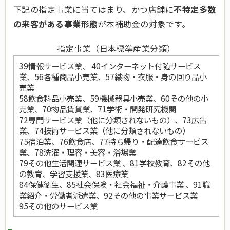
下記の指定事業に当てはまり、かつ店舗に
不特定多数
の来客がある事業形態
が本補助金の対象です。
指定事業（日本標準産業分類）
39情報サービス業、 40インターネット付随サービス
業、56各種商品小売業、57織物・衣服・身の回り品小
売業
58飲食料品小売業、59機械器具小売業、60その他の小
売業、70物品賃貸業、71学術・開発研究機関
72専門サービス業（他に分類されないもの）、73広告
業、74技術サービス業（他に分類されないもの）
75宿泊業、76飲食店、77持ち帰り・配達飲食サービス
業、78洗濯・理容・美容・浴場業
79その他生活関連サービス業 、81学校教育、82その他
の教育、学習支援業、83医療業
84保健衛生、85社会保険・社会福祉・介護事業 、91職
業紹介・労働者派遣業、92その他の事業サービス業
95その他のサービス業