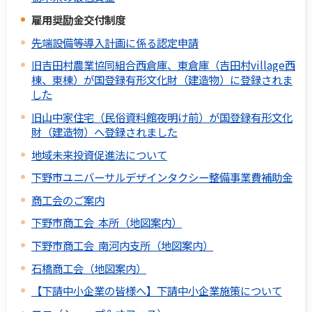
雇用奨励金交付制度
先端設備等導入計画に係る認定申請
旧吉田村農業協同組合西倉庫、東倉庫（吉田村village西
棟、東棟）が国登録有形文化財（建造物）に登録されま
した
旧山中家住宅（民俗資料館夜明け前）が国登録有形文化
財（建造物）へ登録されました
地域未来投資促進法について
下野市ユニバーサルデザインタクシー整備事業費補助金
商工会のご案内
下野市商工会 本所（地図案内）
下野市商工会 南河内支所（地図案内）
石橋商工会（地図案内）
【下請中小企業の皆様へ】下請中小企業施策について