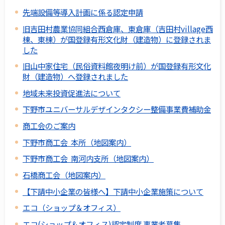
先端設備等導入計画に係る認定申請
旧吉田村農業協同組合西倉庫、東倉庫（吉田村village西
棟、東棟）が国登録有形文化財（建造物）に登録されま
した
旧山中家住宅（民俗資料館夜明け前）が国登録有形文化
財（建造物）へ登録されました
地域未来投資促進法について
下野市ユニバーサルデザインタクシー整備事業費補助金
商工会のご案内
下野市商工会 本所（地図案内）
下野市商工会 南河内支所（地図案内）
石橋商工会（地図案内）
【下請中小企業の皆様へ】下請中小企業施策について
エコ（ショップ＆オフィス）
エコ(ショップ＆オフィス)認定制度 事業者募集