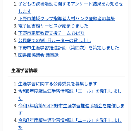
子どもの読書活動に関するアンケート結果をお知らせ
します
下野市地域クラブ指導者人材バンク登録者の募集
電子図書館サービスが始まりました
下野市家庭教育支援チーム ひばり
公民館でのWi-Fiルーターの貸し出し
下野市生涯学習推進計画（第四次）を策定しました
図書館協議会 議事録
生涯学習情報
生涯学習に関する公募委員を募集します
令和8年度版生涯学習情報誌「エール」を発刊しまし
た
令和7年度第5回下野市生涯学習推進協議会を開催しま
す
令和7年度版生涯学習情報誌「エール」を発刊しまし
た