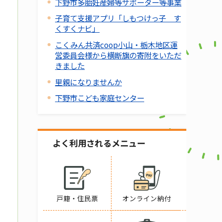
下野市多胎妊産婦等サポーター等事業
子育て支援アプリ「しもつけっ子 す
くすくナビ」
こくみん共済coop小山・栃木地区運
営委員会様から横断旗の寄附をいただ
きました
里親になりませんか
下野市こども家庭センター
よく利用されるメニュー
戸籍・住民票
オンライン納付