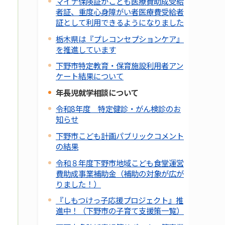
マイナ保険証がこども医療費助成受給
者証、重度心身障がい者医療費受給者
証として利用できるようになりました
栃木県は『プレコンセプションケア』
を推進しています
下野市特定教育・保育施設利用者アン
ケート結果について
年長児就学相談について
令和8年度 特定健診・がん検診のお
知らせ
下野市こども計画パブリックコメント
の結果
令和８年度下野市地域こども食堂運営
費助成事業補助金（補助の対象が広が
りました！）
『しもつけっ子応援プロジェクト』推
進中！（下野市の子育て支援策一覧）