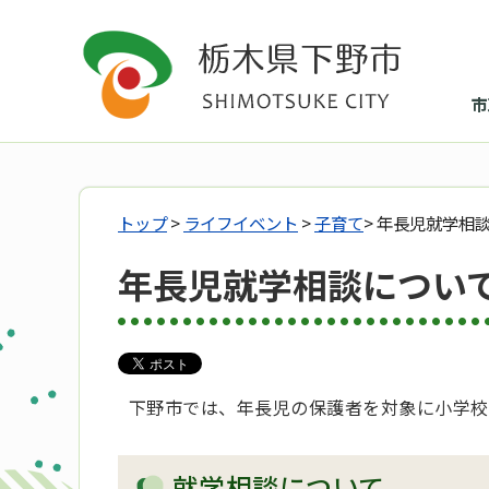
市
トップ
>
ライフイベント
>
子育て
> 年長児就学相
年長児就学相談につい
下野市では、年長児の保護者を対象に小学校
就学相談について