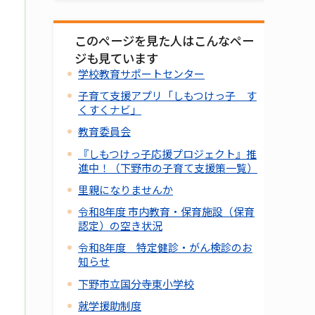
このページを見た人はこんなペー
ジも見ています
学校教育サポートセンター
子育て支援アプリ「しもつけっ子 す
くすくナビ」
教育委員会
『しもつけっ子応援プロジェクト』推
進中！（下野市の子育て支援策一覧）
里親になりませんか
令和8年度 市内教育・保育施設（保育
認定）の空き状況
令和8年度 特定健診・がん検診のお
知らせ
下野市立国分寺東小学校
就学援助制度