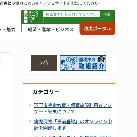
式会社の協力による
キャッシュサイト
をお試しください。
すべて
ページ
PDF
ID
防災ポータル
ト・魅力
経済・産業・ビジネス
広告
カテゴリー
下野市特定教育・保育施設利用者アン
ケート結果について
病児保育「事前登録」のオンライン申
請を開始します