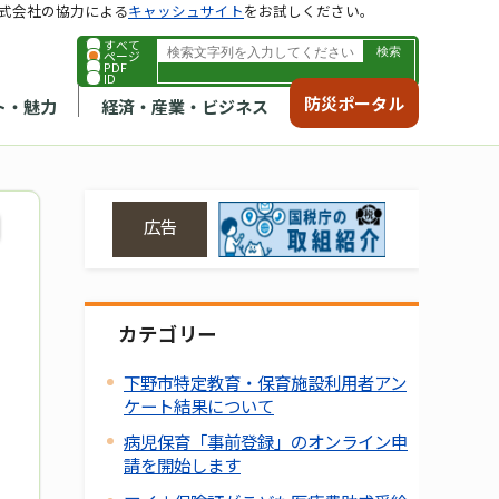
式会社の協力による
キャッシュサイト
をお試しください。
すべて
ページ
PDF
ID
防災ポータル
ト・魅力
経済・産業・ビジネス
広告
カテゴリー
下野市特定教育・保育施設利用者アン
ケート結果について
病児保育「事前登録」のオンライン申
請を開始します