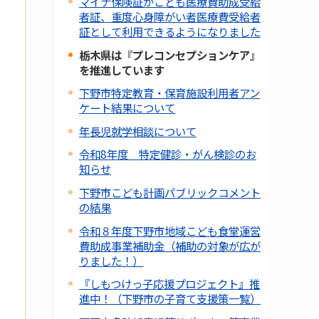
マイナ保険証がこども医療費助成受給
者証、重度心身障がい者医療費受給者
証として利用できるようになりました
栃木県は『プレコンセプションケア』
を推進しています
下野市特定教育・保育施設利用者アン
ケート結果について
年長児就学相談について
令和8年度 特定健診・がん検診のお
知らせ
下野市こども計画パブリックコメント
の結果
令和８年度下野市地域こども食堂運営
費助成事業補助金（補助の対象が広が
りました！）
『しもつけっ子応援プロジェクト』推
進中！（下野市の子育て支援策一覧）