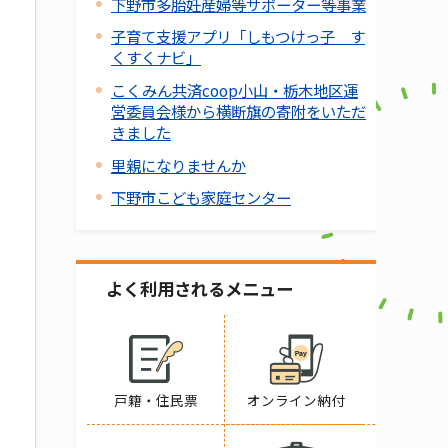
下野市多胎妊産婦等サポーター等事業
子育て支援アプリ「しもつけっ子 す
くすくナビ」
こくみん共済coop小山・栃木地区運
営委員会様から横断旗の寄附をいただ
きました
里親になりませんか
下野市こども家庭センター
よく利用されるメニュー
戸籍・住民票
オンライン納付