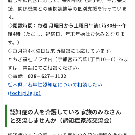
援、関係機関との連携調整等の個別支援を行っていま
す。
◇開設時間：毎週 月曜日から土曜日午後1時30分～午
後4時
（ただし、祝祭日、年末年始はお休みとなりま
す。）
◇毎月第4水曜日は来所相談にも応じています。
とちぎ福祉プラザ内（宇都宮市若草1丁目10－6）※ま
ずは、電話にてご相談ください。
◇電話：
028－627－1122
栃木県／若年性認知症について相談したい
(tochigi.lg.jp)
認知症の人を介護している家族のみなさん
と交流しませんか（認知症家族交流会）