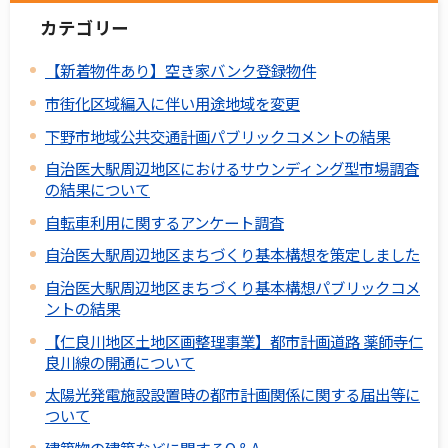
カテゴリー
【新着物件あり】空き家バンク登録物件
市街化区域編入に伴い用途地域を変更
下野市地域公共交通計画パブリックコメントの結果
自治医大駅周辺地区におけるサウンディング型市場調査
の結果について
自転車利用に関するアンケート調査
自治医大駅周辺地区まちづくり基本構想を策定しました
自治医大駅周辺地区まちづくり基本構想パブリックコメ
ントの結果
【仁良川地区土地区画整理事業】都市計画道路 薬師寺仁
良川線の開通について
太陽光発電施設設置時の都市計画関係に関する届出等に
ついて
建築物の建築などに関するQ＆A