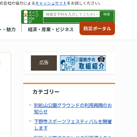
式会社の協力による
キャッシュサイト
をお試しください。
すべて
ページ
PDF
ID
防災ポータル
ト・魅力
経済・産業・ビジネス
広告
カテゴリー
別処山公園グラウンドの利用再開のお
知らせ
下野市スポーツフェスティバルを開催
します