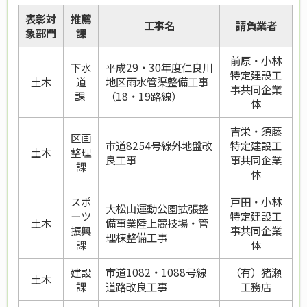
表彰対
推薦
工事名
請負業者
象部門
課
前原・小林
下水
平成29・30年度仁良川
特定建設工
土木
道
地区雨水管渠整備工事
事共同企業
課
（18・19路線）
体
吉栄・須藤
区画
市道8254号線外地盤改
特定建設工
土木
整理
良工事
事共同企業
課
体
スポ
戸田・小林
大松山運動公園拡張整
ーツ
特定建設工
土木
備事業陸上競技場・管
振興
事共同企業
理棟整備工事
課
体
建設
市道1082・1088号線
（有）猪瀬
土木
課
道路改良工事
工務店