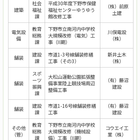
社会
平成30年度下野市保健
（株）前原
建築
福祉
福祉センターゆうゆう
土建
課
館改修工事
教育
下野市立南河内中学校
電気設
川俣電設
総務
大規模改修（電気）工
備
（株）
課
事（II期）
建設
市道1-3号線舗装修繕
新井土木
舗装
課
工事（その3）
（株）
スポ
大松山運動公園拡張整
ーツ
（有）藤沼
舗装
備事業陸上競技場周辺
振興
建設
整備工事
課
建設
市道1-16号線舗装修繕
（有）藤沼
舗装
課
工事
建設
教育
下野市立南河内中学校
その他
コウエイ工
総務
大規模改修（機械設
（管）
業（株）
課
備）工事（II期）