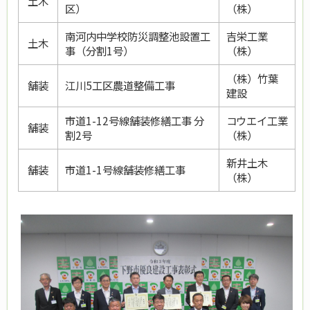
土木
区）
（株）
南河内中学校防災調整池設置工
吉栄工業
土木
事（分割1号）
（株）
（株）竹葉
舗装
江川5工区農道整備工事
建設
市道1-12号線舗装修繕工事 分
コウエイ工業
舗装
割2号
（株）
新井土木
舗装
市道1-1号線舗装修繕工事
（株）