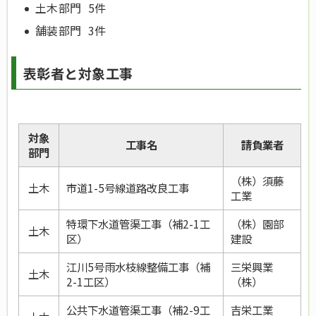
土木部門 5件
舗装部門 3件
表彰者と対象工事
対象
工事名
請負業者
部門
（株）須藤
土木
市道1-5号線道路改良工事
工業
特環下水道管渠工事（補2-1工
（株）園部
土木
区）
建設
江川5号雨水枝線整備工事（補
三栄興業
土木
2-1工区）
（株）
公共下水道管渠工事（補2-9工
吉栄工業