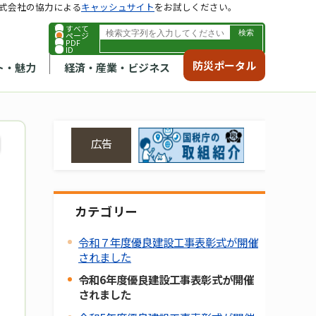
式会社の協力による
キャッシュサイト
をお試しください。
すべて
ページ
PDF
ID
防災ポータル
ト・魅力
経済・産業・ビジネス
広告
カテゴリー
令和７年度優良建設工事表彰式が開催
されました
令和6年度優良建設工事表彰式が開催
されました