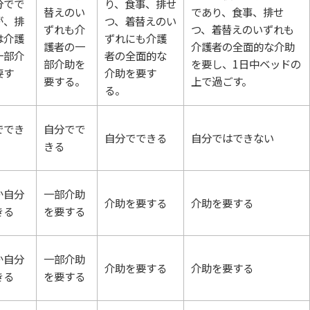
分でで
り、食事、排せ
替えのい
であり、食事、排せ
が、排
つ、着替えのい
ずれも介
つ、着替えのいずれも
は介護
ずれにも介護
護者の一
介護者の全面的な介助
一部介
者の全面的な
部介助を
を要し、1日中ベッドの
要す
介助を要す
要する。
上で過ごす。
る。
ででき
自分でで
自分でできる
自分ではできない
きる
か自分
一部介助
介助を要する
介助を要する
きる
を要する
か自分
一部介助
介助を要する
介助を要する
きる
を要する