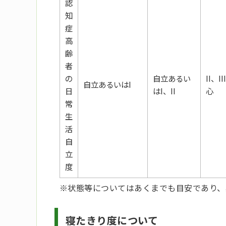
認
知
症
高
齢
者
の
自立あるい
II、I
自立あるいはI
日
はI、II
心
常
生
活
自
立
度
※状態等についてはあくまでも目安であり、
寝たきり度について