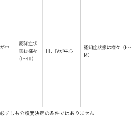
認知症状
IIが中
認知症状態は様々（I～
態は様々
III、IVが中心
M）
(I～III）
必ずしも介護度決定の条件ではありません