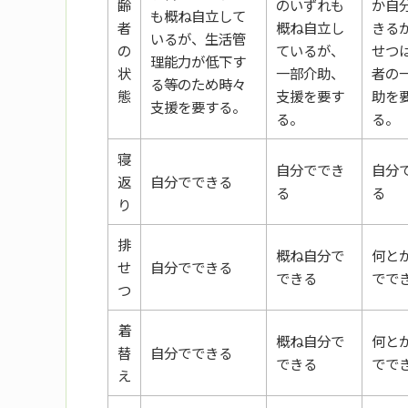
齢
のいずれも
か自
も概ね自立して
者
概ね自立し
きる
いるが、生活管
の
ているが、
せつ
理能力が低下す
状
一部介助、
者の
る等のため時々
態
支援を要す
助を
支援を要する。
る。
る。
寝
自分ででき
自分
返
自分でできる
る
る
り
排
概ね自分で
何と
せ
自分でできる
できる
でで
つ
着
概ね自分で
何と
替
自分でできる
できる
でで
え