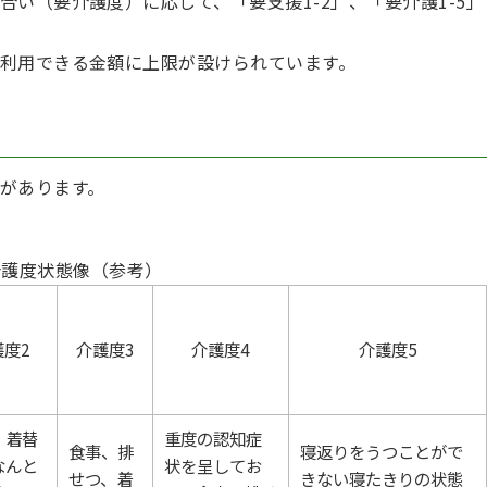
い（要介護度）に応じて、「要支援1-2」、「要介護1-5」
利用できる金額に上限が設けられています。
があります。
介護度状態像（参考）
護度2
介護度3
介護度4
介護度5
、着替
重度の認知症
食事、排
寝返りをうつことがで
なんと
状を呈してお
せつ、着
きない寝たきりの状態