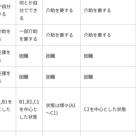
何とか自
か自分
分ででき
介助を要する
介助を要する
きる
る
介助を
一部介助
介助を要する
介助を要する
る
を要する
支援を
困難
困難
困難
る
支援を
困難
困難
困難
る
2,B1を
B1,B2,C1
状態は様々(A1
とした
を中心と
C2を中心とした状態
～C1)
した状態