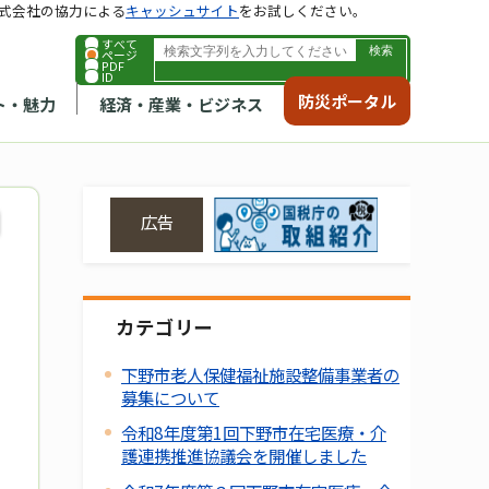
式会社の協力による
キャッシュサイト
をお試しください。
すべて
ページ
PDF
ID
防災ポータル
ト・魅力
経済・産業・ビジネス
広告
カテゴリー
下野市老人保健福祉施設整備事業者の
募集について
令和8年度第1回下野市在宅医療・介
護連携推進協議会を開催しました