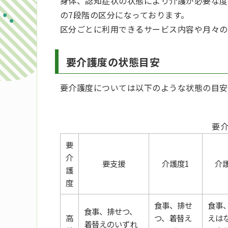
身体、認知症状の状態により介護が必要な度合
の7段階の区分になっております。
区分ごとに利用できるサービス内容や月々の
要介護度の状態目安
要介護度については以下のような状態の目安
要
要
介
要支援
介護度1
介
護
度
食事、排せ
食事
食事、排せつ、
高
つ、着替え
えは
着替えのいずれ