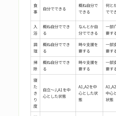
食
概ね自分で
何と
自分でできる
事
できる
でで
入
概ね自分ででき
なんとか自
一部
浴
る
分でできる
要す
調
概ね自分ででき
時々支援を
一部
理
る
要する
要す
掃
概ね自分ででき
時々支援を
一部
除
る
要する
要す
寝
た
A1,A2を中
A1,A
自立～J,A1を中
き
心とした状
中心
心とした状態
り
態
状態
度