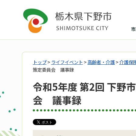
市
トップ
>
ライフイベント
>
高齢者・介護
>
介護保
策定委員会 議事録
令和5年度 第2回 下
会 議事録