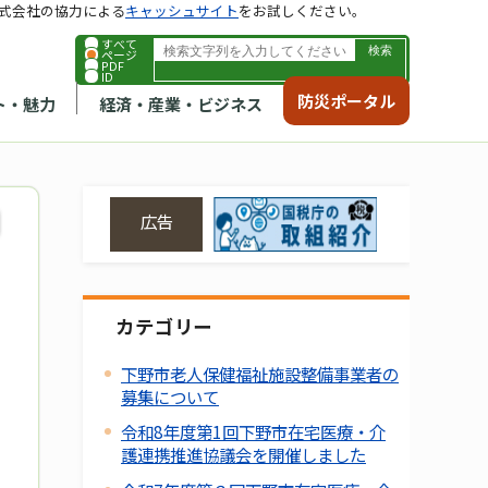
式会社の協力による
キャッシュサイト
をお試しください。
すべて
ページ
PDF
ID
防災ポータル
ト・魅力
経済・産業・ビジネス
広告
カテゴリー
下野市老人保健福祉施設整備事業者の
募集について
令和8年度第1回下野市在宅医療・介
護連携推進協議会を開催しました