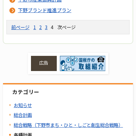
下野ブランド推進プラン
前ページ
1
2
3
4
次ページ
広告
カテゴリー
お知らせ
総合計画
総合戦略（下野市まち・ひと・しごと創生総合戦略）
各種計画