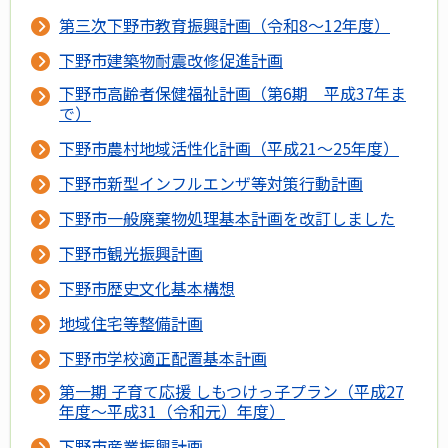
第三次下野市教育振興計画（令和8～12年度）
下野市建築物耐震改修促進計画
下野市高齢者保健福祉計画（第6期 平成37年ま
で）
下野市農村地域活性化計画（平成21～25年度）
下野市新型インフルエンザ等対策行動計画
下野市一般廃棄物処理基本計画を改訂しました
下野市観光振興計画
下野市歴史文化基本構想
地域住宅等整備計画
下野市学校適正配置基本計画
第一期 子育て応援 しもつけっ子プラン（平成27
年度～平成31（令和元）年度）
下野市産業振興計画