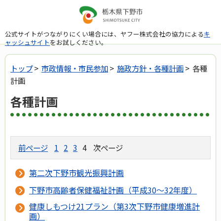
公式サイトがつながりにくい場合には、ヤフー株式会社の協力による
キ
ャッシュサイト
をお試しください。
トップ
>
市政情報・市民参加
>
施政方針・各種計画
> 各種
計画
各種計画
前ページ
1
2
3
4
次ページ
第二次下野市観光振興計画
下野市高齢者保健福祉計画（平成30～32年度）
健康しもつけ21プラン（第3次下野市健康増進計
画）