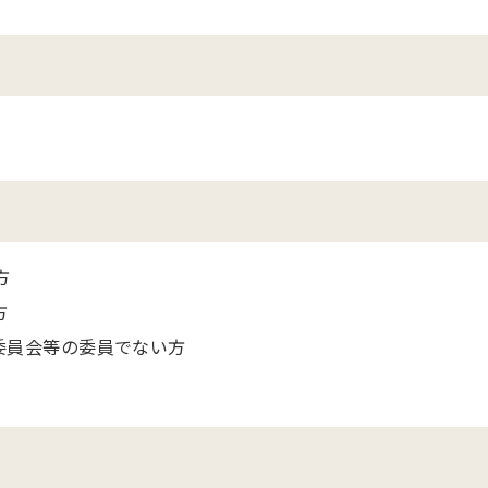
方
方
委員会等の委員でない方