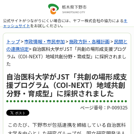
公式サイトがつながりにくい場合には、ヤフー株式会社の協力による
キ
ャッシュサイト
をお試しください。
トップ
>
市政情報・市民参加
>
施政方針・各種計画
>
民間と
の連携協定
> 自治医科大学がJST「共創の場形成支援プログ
ラム（COI-NEXT）地域共創分野・育成型」に採択されまし
た
自治医科大学がJST「共創の場形成支
援プログラム（COI-NEXT）地域共創
分野・育成型」に採択されました
ページ番号：P-009325
このたび、下野市が包括連携を締結している自治医科
大学を中心とした研究グループが、国立研究開発法人