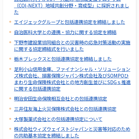
（COI-NEXT）地域共創分野・育成型」に採択されまし
た
エイジェックグループと包括連携協定を締結しました
自治医科大学との連携・協力に関する協定を締結
下野市建設業協同組合との災害時の応急対策活動の実施
に関する協定締結式を行いました
栃木ブレックスと包括連携協定を締結しました
足利小山信用金庫、ファイナンシャル・ソリューション
ズ株式会社、損害保険ジャパン株式会社及びSOMPOひ
まわり生命保険株式会社との地方創生並びにSDGｓ推進
に関する包括連携協定
明治安田生命保険相互会社との包括連携協定
三井住友海上火災保険株式会社との包括連携協定
大塚製薬式会社との包括連携協定について
株式会社ウィズウェイストジャパンと災害等対応のため
の共助基本協定を締結しました