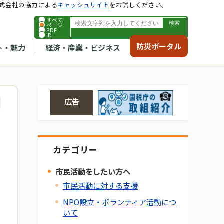
式会社の協力による
キャッシュサイト
をお試しください。
すべて
ページ
PDF
ID
防災ポータル
ト・魅力
経済・産業・ビジネス
広告
カテゴリー
市民活動をしたい方へ
市民活動に対する支援
NPO設立・ボランティア活動につ
いて