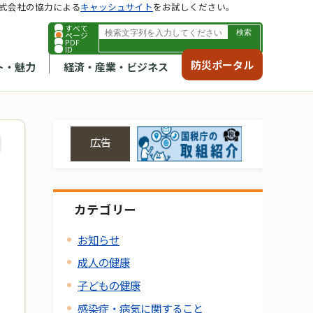
式会社の協力による
キャッシュサイト
をお試しください。
すべて
ページ
PDF
ID
防災ポータル
ト・魅力
経済・産業・ビジネス
広告
カテゴリー
お知らせ
成人の健康
子どもの健康
感染症・病気に関すること