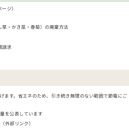
ページ）
）
ん草・かき菜・春菊）の廃棄方法
償請求
げます。省エネのため、引き続き無理のない範囲で節電にご
力量を公表しています
フ
（外部リンク）