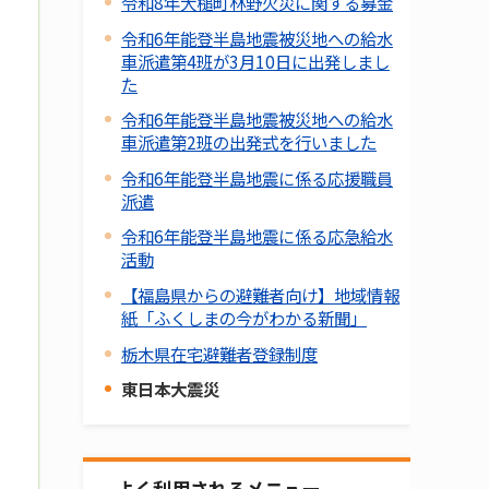
令和8年大槌町林野火災に関する募金
令和6年能登半島地震被災地への給水
車派遣第4班が3月10日に出発しまし
た
令和6年能登半島地震被災地への給水
車派遣第2班の出発式を行いました
令和6年能登半島地震に係る応援職員
派遣
令和6年能登半島地震に係る応急給水
活動
【福島県からの避難者向け】地域情報
紙「ふくしまの今がわかる新聞」
栃木県在宅避難者登録制度
東日本大震災
よく利用されるメニュー