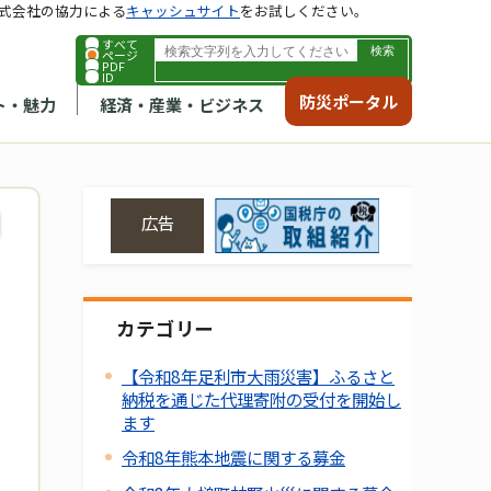
式会社の協力による
キャッシュサイト
をお試しください。
すべて
ページ
PDF
ID
防災ポータル
ト・魅力
経済・産業・ビジネス
広告
カテゴリー
【令和8年足利市大雨災害】ふるさと
納税を通じた代理寄附の受付を開始し
ます
令和8年熊本地震に関する募金