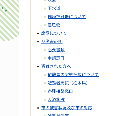
下水道
環境放射能について
農産物
節電について
り災害証明
必要書類
申請窓口
避難された方へ
避難者の実態把握について
避難者支援（栃木県）
各種相談窓口
入浴施設
市の被害状況及び市の対応
被害状況等