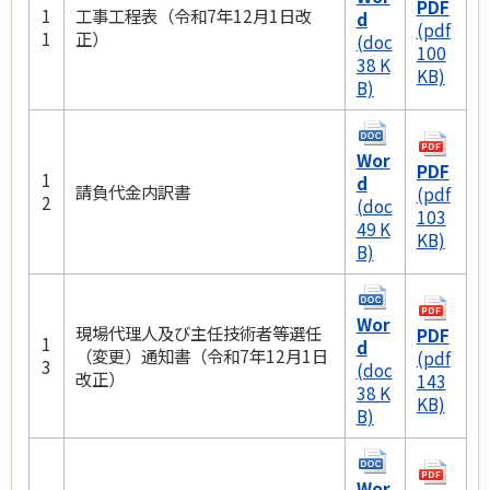
PDF
1
工事工程表（令和7年12月1日改
d
(pdf
1
正）
(doc
100
38 K
KB)
B)
Wor
PDF
1
d
請負代金内訳書
(pdf
2
(doc
103
49 K
KB)
B)
Wor
現場代理人及び主任技術者等選任
PDF
1
d
（変更）通知書（令和7年12月1日
(pdf
3
(doc
改正）
143
38 K
KB)
B)
Wor