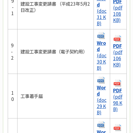
9
PDF
建設工事変更請書 （平成23年5月2
d
-
(pdf
日改正）
(doc
1
108
31 K
KB)
B)
Wro
9
PDF
d
-
建設工事変更請書（電子契約用）
(pdf
(doc
2
106
30 K
KB)
B)
Wor
PDF
1
d
工事着手届
(pdf
0
(doc
98 K
29 K
B)
B)
Wor