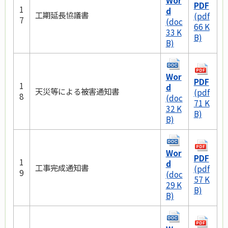
Wor
PDF
1
d
工期延長協議書
(pdf
7
(doc
66 K
33 K
B)
B)
Wor
PDF
1
d
天災等による被害通知書
(pdf
8
(doc
71 K
32 K
B)
B)
Wor
PDF
1
d
工事完成通知書
(pdf
9
(doc
57 K
29 K
B)
B)