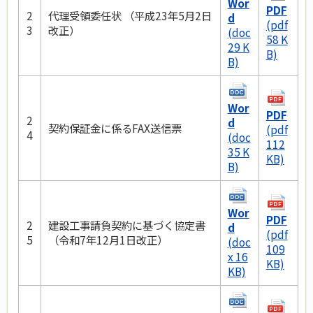
Wor
PDF
2
代理受領委任状 （平成23年5月2日
d
(pdf
3
改正）
(doc
58 K
29 K
B)
B)
Wor
PDF
2
d
契約保証金に係るFAX送信票
(pdf
4
(doc
112
35 K
KB)
B)
Wor
PDF
2
建設工事請負契約に基づく協定書
d
(pdf
5
（令和7年12月1日改正）
(doc
109
x 16
KB)
KB)