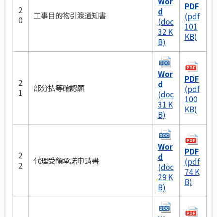
Wor
PDF
2
d
工事目的物引渡通知書
(pdf
0
(doc
101
32 K
KB)
B)
Wor
PDF
2
d
部分払等確認願
(pdf
1
(doc
100
31 K
KB)
B)
Wor
PDF
2
d
代理受領承諾申請書
(pdf
2
(doc
74 K
29 K
B)
B)