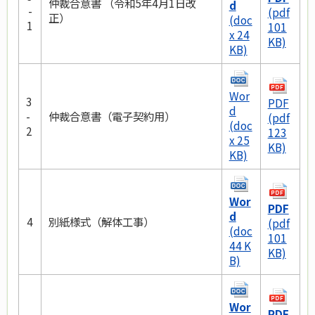
仲裁合意書 （令和5年4月1日改
d
-
(pdf
正）
(doc
1
101
x 24
KB)
KB)
Wor
3
PDF
d
-
仲裁合意書（電子契約用）
(pdf
(doc
2
123
x 25
KB)
KB)
Wor
PDF
d
4
別紙様式（解体工事）
(pdf
(doc
101
44 K
KB)
B)
Wor
PDF