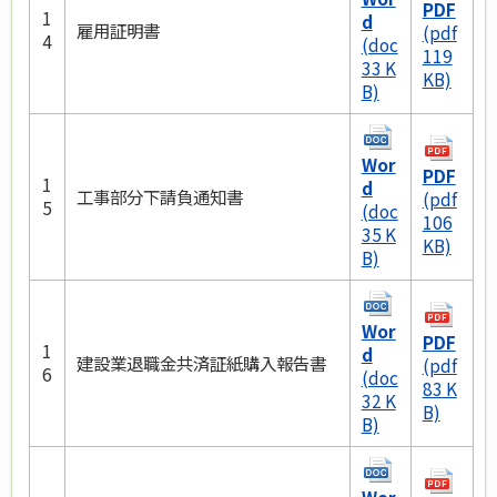
PDF
1
d
雇用証明書
(pdf
4
(doc
119
33 K
KB)
B)
Wor
PDF
1
d
工事部分下請負通知書
(pdf
5
(doc
106
35 K
KB)
B)
Wor
PDF
1
d
建設業退職金共済証紙購入報告書
(pdf
6
(doc
83 K
32 K
B)
B)