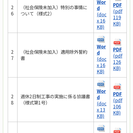
Wor
PDF
2
（社会保険未加入）特別の事情に
d
(pdf
6
ついて（様式2）
(doc
119
x 16
KB)
KB)
Wor
PDF
2
（社会保険未加入）適用除外誓約
d
(pdf
7
書
(doc
126
x 16
KB)
KB)
Wor
PDF
2
週休2日制工事の実施に係る協議書
d
(pdf
8
（様式第1号）
(doc
106
x 13
KB)
KB)