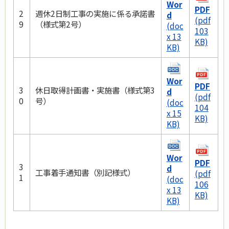
Wor
PDF
2
週休2日制工事の実施に係る承諾書
d
(pdf
9
（様式第2号）
(doc
103
x 13
KB)
KB)
Wor
PDF
3
休日取得計画書・実施書（様式第3
d
(pdf
0
号）
(doc
104
x 15
KB)
KB)
Wor
PDF
3
d
工事着手通知書（別記様式）
(pdf
1
(doc
106
x 13
KB)
KB)