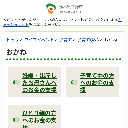
公式サイトがつながりにくい場合には、ヤフー株式会社の協力による
キ
ャッシュサイト
をお試しください。
トップ
>
ライフイベント
>
子育て
>
子育てQ&A
> おかね
おかね
妊娠・出産し
子育て中の方
たお母さんへ
へのお金の支
のお金の支援
援
ひとり親の方
へのお金の支
援