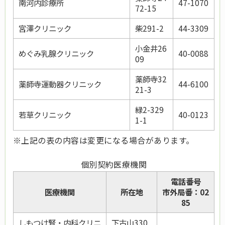
南河内診療所
47-1070
72-15
宮澤クリニック
柴291-2
44-3309
小金井26
めぐみ乳腺クリニック
40-0088
09
薬師寺32
薬師寺運動器クリニック
44-6100
21-3
緑2-329
若草クリニック
40-0123
1-1
※上記の表の内容は変更になる場合があります。
個別契約医療機関
電話番号
医療機関
所在地
市外局番：02
85
しもつけ腎・内科クリニ
下古山330