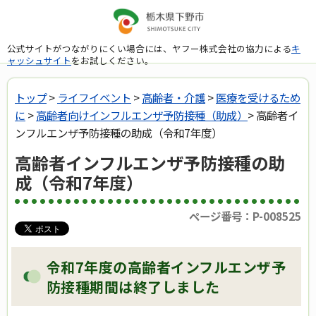
公式サイトがつながりにくい場合には、ヤフー株式会社の協力による
キ
ャッシュサイト
をお試しください。
トップ
>
ライフイベント
>
高齢者・介護
>
医療を受けるため
に
>
高齢者向けインフルエンザ予防接種（助成）
> 高齢者イ
ンフルエンザ予防接種の助成（令和7年度）
高齢者インフルエンザ予防接種の助
成（令和7年度）
ページ番号：P-008525
令和7年度の高齢者インフルエンザ予
防接種期間は終了しました