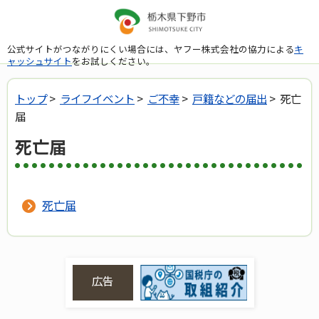
公式サイトがつながりにくい場合には、ヤフー株式会社の協力による
キ
ャッシュサイト
をお試しください。
トップ
>
ライフイベント
>
ご不幸
>
戸籍などの届出
> 死亡
届
死亡届
死亡届
広告