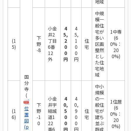
地域
中規
模一
般住
小金
4
4
宅が
1中専
井2
5,
5,
下
多い
(6
(1
丁目
2
1
住
野
区画
0%：
5)
6番
0
0
宅
-8
整然
20
12
0
0
とし
0%)
外
円
円
た住
宅地
域
国
分
中小
寺
規模
(
小金
4
4
の一
1住居
下
井字
0,
0,
般住
(6
位
(1
野
結城
5
9
住
宅が
0%：
置
6)
-1
道1
0
0
宅
建ち
20
図
0
22
0
0
並ぶ
0%)
(p
番6
円
円
既成