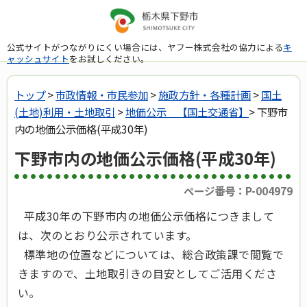
公式サイトがつながりにくい場合には、ヤフー株式会社の協力による
キ
ャッシュサイト
をお試しください。
トップ
>
市政情報・市民参加
>
施政方針・各種計画
>
国土
(土地)利用・土地取引
>
地価公示 【国土交通省】
> 下野市
内の地価公示価格(平成30年)
下野市内の地価公示価格(平成30年)
ページ番号：P-004979
平成30年の下野市内の地価公示価格につきまして
は、次のとおり公示されています。
標準地の位置などについては、総合政策課で閲覧で
きますので、土地取引きの目安としてご活用くださ
い。