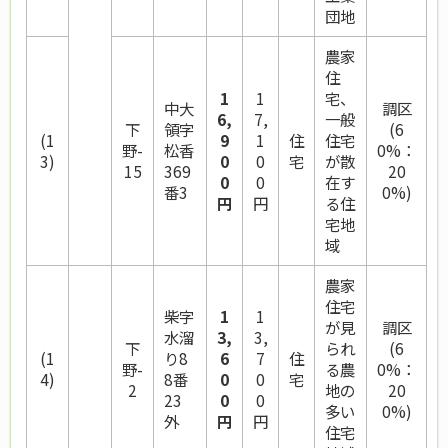
団地
農家
住
1
1
宅、
中大
調区
6,
7,
一般
下
領字
(6
(1
9
1
住
住宅
野-
松香
0%：
3)
0
0
宅
が散
15
369
20
0
0
在す
番3
0%)
円
円
る住
宅地
域
農家
住宅
柴字
1
1
が見
調区
水溜
3,
3,
下
られ
(6
(1
り8
6
7
住
野-
る農
0%：
4)
8番
0
0
宅
2
地の
20
23
0
0
多い
0%)
外
円
円
住宅