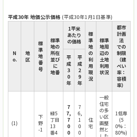
平成30年 地価公示価格
(平成30年1月1日基準)
都市
1平米
標
計画
あたり
標準
準
標準
法
の価格
標
地の
地
地周
での
準
N
地
所在
の
辺の
制限
地
平
平
o.
区
並び
利
土地
（建
番
成
成
に
用
利用
ぺい
号
3
2
地番
現
状況
率：
0
9
況
容積
年
年
率）
一般
住宅
7
7
の多
緑5
7,
6,
1低専
下
い区
丁目
7
1
住
(5
(1)
野
画整
13
0
0
宅
0%：
-1
然と
番4
0
0
80%)
した