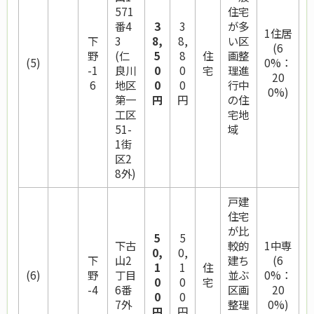
571
住宅
番4
3
3
が多
1住居
下
3
8,
8,
い区
(6
野
(仁
5
8
住
画整
(5)
0%：
-1
良川
0
0
宅
理進
20
6
地区
0
0
行中
0%)
第一
円
円
の住
工区
宅地
51-
域
1街
区2
8外)
戸建
住宅
が比
5
5
下古
較的
1中専
0,
0,
下
山2
建ち
(6
1
1
住
(6)
野
丁目
並ぶ
0%：
0
0
宅
-4
6番
区画
20
0
0
7外
整理
0%)
円
円