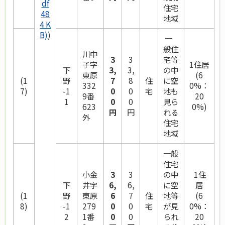
df
住宅
48
地域
4 K
B)
)
一
般住
川中
3
3
宅等
子字
1住居
下
3,
3,
の中
東原
(6
(1
野
7
8
住
に空
332
0%：
7)
-1
0
0
宅
地も
9番
20
1
0
0
見ら
623
0%)
円
円
れる
外
住宅
地域
一般
住宅
小金
3
3
の中
1住
下
井字
6,
6,
に空
居
(1
野
東原
6
7
住
地等
(6
8)
-1
279
0
0
宅
が見
0%：
2
1番
0
0
られ
20