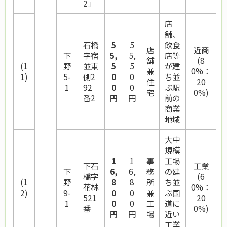
2」
店
舗、
石橋
5
5
飲食
店
近商
下
字宿
5,
5,
店等
舗
(8
(1
野
並東
5
5
が建
兼
0%：
1)
5-
側2
0
0
ち並
住
20
1
92
0
0
ぶ駅
宅
0%)
番2
円
円
前の
商業
地域
大中
規模
1
1
事
工場
下石
工業
下
6,
6,
務
の建
橋字
(6
(1
野
8
8
所
ち並
花林
0%：
2)
9-
0
0
兼
ぶ国
521
20
1
0
0
工
道に
番
0%)
円
円
場
近い
工業