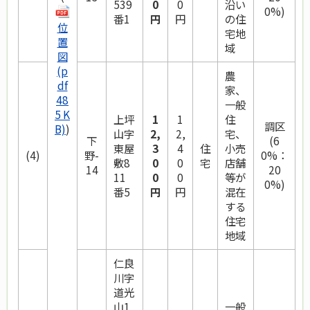
539
0
0
沿い
0%)
番1
円
円
の住
位
宅地
置
域
図
(p
農
df
家、
48
一般
5 K
上坪
1
1
住
調区
B)
)
山字
2,
2,
宅、
下
(6
東屋
3
4
住
小売
(4)
野-
0%：
敷8
0
0
宅
店舗
14
20
11
0
0
等が
0%)
番5
円
円
混在
する
住宅
地域
仁良
川字
道光
山1
一般