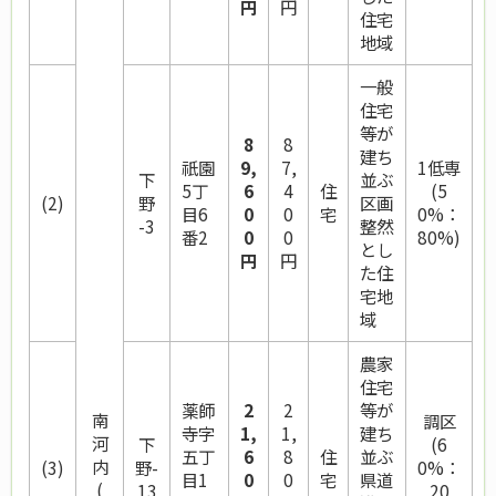
円
円
住宅
地域
一般
住宅
等が
8
8
建ち
祇園
9,
7,
1低専
下
並ぶ
5丁
6
4
住
(5
(2)
野
区画
目6
0
0
宅
0%：
-3
整然
番2
0
0
80%)
とし
円
円
た住
宅地
域
農家
住宅
薬師
2
2
等が
南
調区
寺字
1,
1,
建ち
河
下
(6
五丁
6
8
住
並ぶ
内
(3)
野-
0%：
目1
0
0
宅
県道
(
13
20