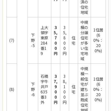
済の
住宅
地域
中規
上大
3
3
模の
1住居
領字
5,
5,
分譲
下
(6
東原
7
8
住
住宅
(7)
野
0%：
284
0
0
宅
が多
-5
20
番1
0
0
い住
0%)
9
円
円
宅地
域
中規
模一
石橋
3
3
般住
1住居
字牛
7,
8,
下
宅が
(6
井戸
9
1
住
(8)
野
建ち
0%：
635
0
0
宅
-6
並ぶ
20
番3
0
0
既成
0%)
外
円
円
住宅
地域