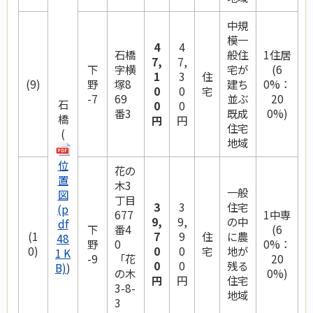
中規
模一
4
4
石橋
般住
1住居
7,
7,
下
字横
宅が
(6
1
3
住
(9)
野
塚8
建ち
0%：
0
0
宅
-7
69
並ぶ
20
石
0
0
番3
既成
0%)
橋
円
円
住宅
(
地域
位
花の
置
木3
一般
図
丁目
3
3
住宅
(p
677
1中専
9,
9,
の中
df
下
番4
(6
(1
7
9
住
に農
48
野
0
0%：
0)
0
0
宅
地が
1 K
-9
「花
20
0
0
残る
B)
)
の木
0%)
円
円
住宅
3-8-
地域
3