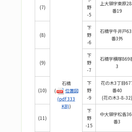
上大領字東原28
(7)
野
番19
-5
下
石橋字牛井戸63
(8)
野
番3外
-6
下
石橋字横塚869
(9)
野
3
-7
下
花の木3丁目67
石橋
(10)
野
番40
(
位置図
-9
(花の木3-8-32
(pdf 333
KB)
)
下
中大領字松香36
(11)
野
番3
-15