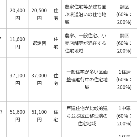
農家住宅等が建ち並
調区
20,400
20,500
住
ぶ県道沿いの住宅地
(60%：
円
円
宅
域
200%)
農家、一般住宅、小
調区
7
11,600
住
選定替
売店舗等が混在する
(60%：
円
宅
住宅地域
200%)
一般住宅が多い区画
1住居
37,100
37,000
住
整理進行中の住宅地
(60%：
円
円
宅
域
200%)
戸建住宅が比較的建
1中専
7
51,600
51,100
住
ち並ぶ区画整理済の
(60%：
円
円
宅
住宅地域
200%)
1住居