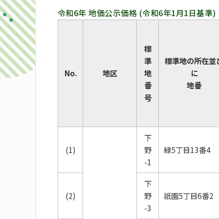
令和6年 地価公示価格
(令和6年1月1日基準)
標
準
標準地の所在並
No.
地区
地
に
番
地番
号
下
(1)
野
緑5丁目13番4
-1
下
(2)
野
祇園5丁目6番2
-3