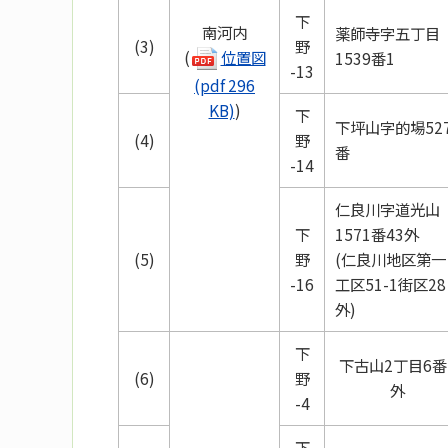
下
南河内
薬師寺字五丁目
(3)
野
(
位置図
1539番1
-13
(pdf 296
KB)
)
下
下坪山字的場52
(4)
野
番
-14
仁良川字道光山
下
1571番43外
(5)
野
(仁良川地区第一
-16
工区51-1街区28
外)
下
下古山2丁目6番
(6)
野
外
-4
下