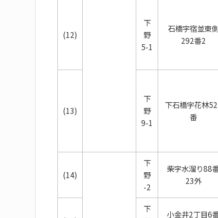
下
石橋字宿並東
(12)
野
292番2
5-1
下
下石橋字花林52
(13)
野
番
9-1
下
柴字水溜り88
(14)
野
23外
-2
下
小金井2丁目6