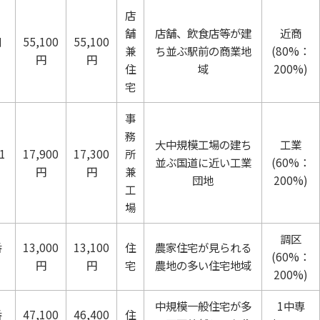
店
舗
店舗、飲食店等が建
近商
側
55,100
55,100
兼
ち並ぶ駅前の商業地
(80%：
円
円
住
域
200%)
宅
事
務
大中規模工場の建ち
工業
1
17,900
17,300
所
並ぶ国道に近い工業
(60%：
円
円
兼
団地
200%)
工
場
調区
番
13,000
13,100
住
農家住宅が見られる
(60%：
円
円
宅
農地の多い住宅地域
200%)
中規模一般住宅が多
1中専
番
47,100
46,400
住