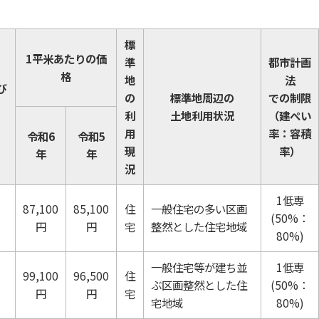
標
1平米あたりの価
準
都市計画
格
地
法
び
の
標準地周辺の
での制限
利
土地利用状況
（建ぺい
用
率：容積
令和6
令和5
現
率）
年
年
況
1低専
87,100
85,100
住
一般住宅の多い区画
(50%：
円
円
宅
整然とした住宅地域
80%)
一般住宅等が建ち並
1低専
99,100
96,500
住
ぶ区画整然とした住
(50%：
円
円
宅
宅地域
80%)