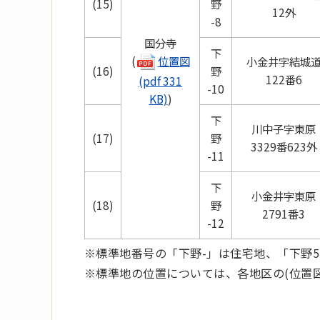
(15)
野
12外
-8
国分寺
下
(
位置図
小金井字結城
(16)
野
122番6
(pdf 331
-10
KB)
)
下
川中子字東原
(17)
野
3329番623外
-11
下
小金井字東原
(18)
野
2791番3
-12
※標準地番号の「下野-」は住宅地、「下野5
※標準地の位置については、各地区の(位置図