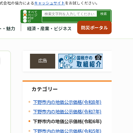
式会社の協力による
キャッシュサイト
をお試しください。
すべて
ページ
PDF
ID
防災ポータル
ト・魅力
経済・産業・ビジネス
広告
カテゴリー
下野市内の地価公示価格(令和8年)
下野市内の地価公示価格(令和7年)
下野市内の地価公示価格(令和6年)
下野市内の地価公示価格(令和5年)