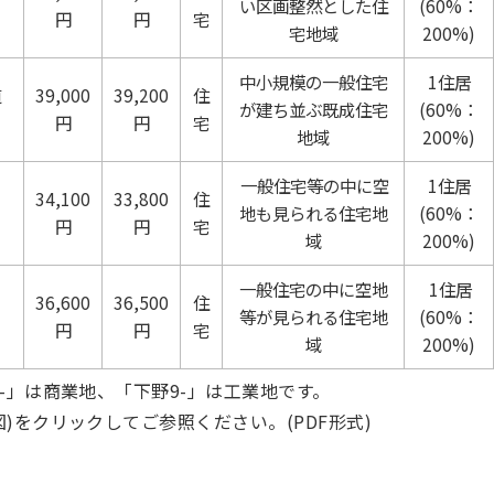
い区画整然とした住
(60%：
円
円
宅
宅地域
200%)
中小規模の一般住宅
1住居
道
39,000
39,200
住
が建ち並ぶ既成住宅
(60%：
円
円
宅
地域
200%)
一般住宅等の中に空
1住居
34,100
33,800
住
地も見られる住宅地
(60%：
円
円
宅
域
200%)
一般住宅の中に空地
1住居
36,600
36,500
住
等が見られる住宅地
(60%：
円
円
宅
域
200%)
-」は商業地、「下野9-」は工業地です。
)をクリックしてご参照ください。(PDF形式)