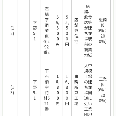
店
石
舗、
橋
5
5
飲食
字
店
近商
下
5,
5,
店等
宿
舗
(8
(1
野
5
5
が建
並
兼
0%：
2)
5-
0
0
ち並
東
住
20
1
0
0
ぶ駅
側2
宅
0%)
円
円
前の
92
商業
番2
地域
大中
下
規模
石
1
1
事
工場
工業
下
橋
6,
6,
務
の建
(6
(1
野
字
8
8
所
ち並
0%：
3)
9-
花
0
0
兼
ぶ国
20
1
林5
0
0
工
道に
0%)
21
円
円
場
近い
番
工業
団地