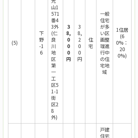
光
山1
571
一般
番4
住宅
3外
3
3
が多
1住居
下
(仁
8,
8,
い区
(6
野
良
0
2
住
画整
(5)
0%：
-1
川
0
0
宅
理進
20
6
地
0
0
行中
0%)
区
円
円
の住
第
宅地
一
域
工
区5
1-1
街
区2
8
外)
戸建
住宅