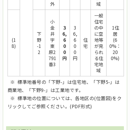
外
域
一般
小
住宅
金
3
3
の中
1住
下
井
6,
6,
に空
居
(1
野
字
6
6
住
地等
(6
8)
-1
東
0
0
宅
が見
0%：
2
原2
0
0
られ
20
791
円
円
る住
0%)
番3
宅地
域
※ 標準地番号の「下野-」は住宅地、「下野5-」は
商業地、「下野9-」は工業地です。
※ 標準地の位置については、各地区の(位置図)をク
リックしてご参照ください。(PDF形式)