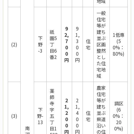
地域
一般
住宅
等が
9
9
祇
建ち
2,
1,
1低専
下
園5
並ぶ
7
3
住
(5
(2)
野
丁
区画
0
0
宅
0%：
-3
目6
整然
0
0
80%)
番2
とし
円
円
た住
宅地
域
農家
薬
住宅
師
2
2
等が
寺
調区
1,
1,
建ち
下
字
(6
2
4
住
並ぶ
(3)
野-
五
0%：
0
0
宅
県道
13
丁
20
0
0
沿い
南
目1
0%)
円
円
の住