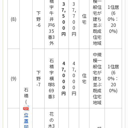
橋
模一
3
3
字
般住
1住居
7,
7,
下
牛
宅が
(6
5
7
住
(8)
野
井
建ち
0%：
0
0
宅
-6
戸6
並ぶ
20
0
0
35
既成
0%)
円
円
番3
住宅
外
地域
中規
石
模一
4
4
橋
般住
1住居
7,
7,
下
字
宅が
(6
0
0
住
(9)
野
横
建ち
0%：
0
0
宅
-7
塚8
並ぶ
20
0
0
石
69
既成
0%)
円
円
橋
番3
住宅
(
地域
花
位
の
置
木3
図