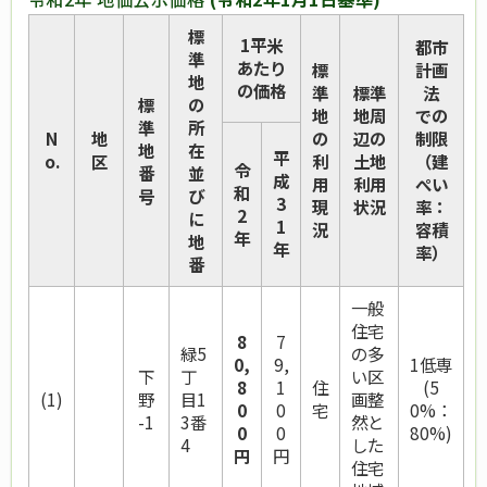
標
1平米
都市
準
あたり
標
計画
地
の価格
準
標準
法
標
の
地
地周
での
準
所
N
地
の
辺の
制限
地
在
平
o.
区
利
土地
（建
令
番
並
成
用
利用
ぺい
和
号
び
3
現
状況
率：
2
に
1
況
容積
年
地
年
率）
番
一般
住宅
8
7
緑5
の多
0,
9,
1低専
下
丁
い区
8
1
住
(5
(1)
野
目1
画整
0
0
宅
0%：
-1
3番
然と
0
0
80%)
4
した
円
円
住宅