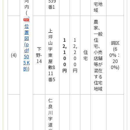
河
539
宅地
内
番1
域
(
農
位
家、
上
置
一般
坪
図
1
1
住
山
調区
(p
2,
2,
宅、
下
字
(6
df
1
2
住
小売
(4)
野-
東
0%：
50
0
0
宅
店舗
14
屋
20
5 K
0
0
等が
敷8
0%)
B)
)
円
円
混在
11
する
番5
住宅
地域
仁
良
川
字
道