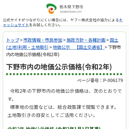
公式サイトがつながりにくい場合には、ヤフー株式会社の協力による
キ
ャッシュサイト
をお試しください。
トップ
>
市政情報・市民参加
>
施政方針・各種計画
>
国土
(土地)利用・土地取引
>
地価公示 【国土交通省】
> 下野市
内の地価公示価格(令和2年)
下野市内の地価公示価格(令和2年)
ページ番号：P-006179
令和2年の下野市内の地価公示価格は、次のとおりで
す。
標準地の位置などは、総合政策課で閲覧できます。
土地取引きの目安としてご活用ください。
令和2年 地価公示価格
(令和2年1月1日基準)