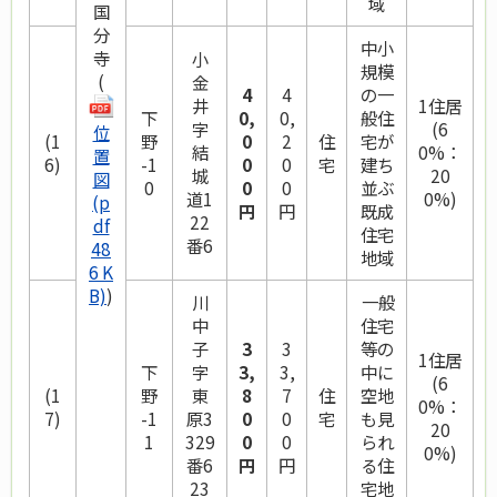
域
国
分
中小
寺
小
規模
(
金
4
4
の一
井
1住居
下
0,
0,
般住
字
(6
位
(1
野
0
2
住
宅が
結
0%：
置
6)
-1
0
0
宅
建ち
城
20
図
0
0
0
並ぶ
道1
0%)
(p
円
円
既成
22
df
住宅
番6
48
地域
6 K
B)
)
川
一般
中
住宅
子
3
3
等の
1住居
下
字
3,
3,
中に
(6
(1
野
東
8
7
住
空地
0%：
7)
-1
原3
0
0
宅
も見
20
1
329
0
0
られ
0%)
番6
円
円
る住
23
宅地