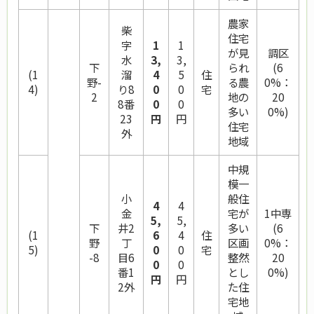
農家
柴
住宅
字
1
1
が見
調区
水
3,
3,
下
られ
(6
(1
溜
4
5
住
野-
る農
0%：
4)
り8
0
0
宅
2
地の
20
8番
0
0
多い
0%)
23
円
円
住宅
外
地域
中規
模一
小
般住
4
4
金
宅が
1中専
5,
5,
下
井2
多い
(6
(1
6
4
住
野
丁
区画
0%：
5)
0
0
宅
-8
目6
整然
20
0
0
番1
とし
0%)
円
円
2外
た住
宅地