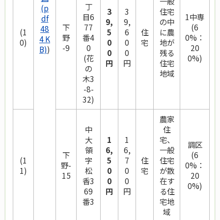
一般
丁
(p
3
3
住宅
目6
1中専
df
9,
9,
の中
下
77
(6
48
(1
5
6
住
に農
野
番4
0%：
4 K
0)
0
0
宅
地が
-9
0
20
B)
)
0
0
残る
(花
0%)
円
円
住宅
の
地域
木3
-8-
32)
農家
中
住
大
1
1
宅、
調区
領
6,
6,
一般
下
(6
(1
字
5
7
住
住宅
野-
0%：
1)
松
0
0
宅
が散
15
20
香3
0
0
在す
0%)
69
円
円
る住
番3
宅地
域