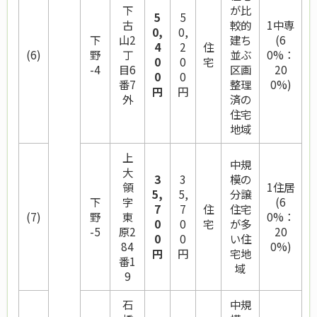
下
が比
5
5
古
較的
1中専
0,
0,
下
山2
建ち
(6
4
2
住
(6)
野
丁
並ぶ
0%：
0
0
宅
-4
目6
区画
20
0
0
番7
整理
0%)
円
円
外
済の
住宅
地域
上
中規
大
3
3
模の
領
1住居
5,
5,
分譲
下
字
(6
7
7
住
住宅
(7)
野
東
0%：
0
0
宅
が多
-5
原2
20
0
0
い住
84
0%)
円
円
宅地
番1
域
9
石
中規