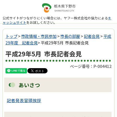
公式サイトがつながりにくい場合には、ヤフー株式会社の協力による
キ
ャッシュサイト
をお試しください。
トップ
>
市政情報・市民参加
>
市長の部屋
>
記者会見
>
平成
29年度 記者会見
> 平成29年5月 市長記者会見
平成29年5月 市長記者会見
ページ番号：P-004412
あいさつ
記者発表冒頭挨拶