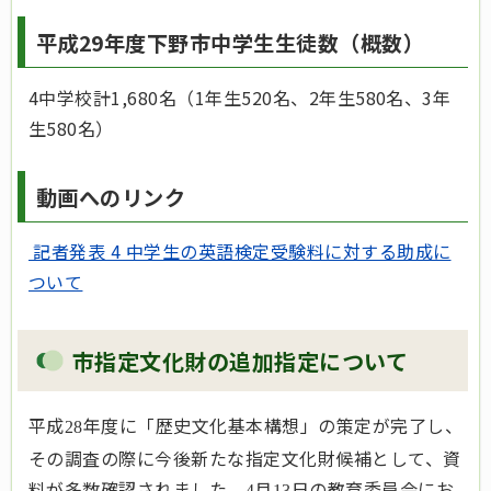
平成29年度下野市中学生生徒数（概数）
4中学校計1,680名（1年生520名、2年生580名、3年
生580名）
動画へのリンク
記者発表 4 中学生の英語検定受験料に対する助成に
ついて
市指定文化財の追加指定について
平成
年度に「歴史文化基本構想」の策定が完了し、
28
その調査の際に今後新たな指定文化財候補として、資
料が多数確認されました。
月
日の教育委員会にお
4
13