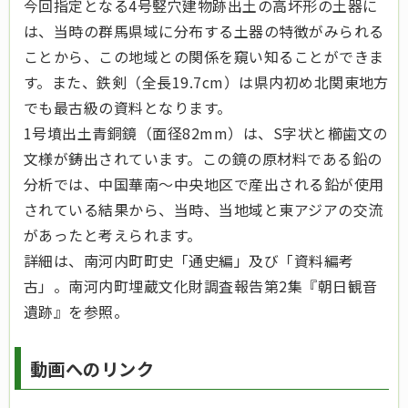
今回指定となる4号竪穴建物跡出土の高坏形の土器に
は、当時の群馬県域に分布する土器の特徴がみられる
ことから、この地域との関係を窺い知ることができま
す。また、鉄剣（全長19.7cm）は県内初め北関東地方
でも最古級の資料となります。
1号墳出土青銅鏡（面径82mm）は、S字状と櫛歯文の
文様が鋳出されています。この鏡の原材料である鉛の
分析では、中国華南～中央地区で産出される鉛が使用
されている結果から、当時、当地域と東アジアの交流
があったと考えられます。
詳細は、南河内町町史「通史編」及び「資料編考
古」。南河内町埋蔵文化財調査報告第2集『朝日観音
遺跡』を参照。
動画へのリンク