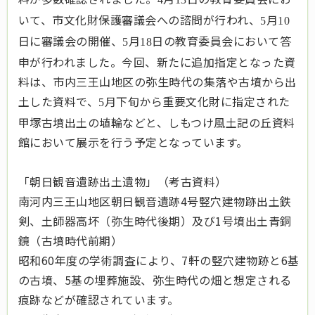
いて、市文化財保護審議会への諮問が行われ、
月
5
10
日に審議会の開催、
月
日の教育委員会において答
5
18
申が行われました。今回、新たに追加指定となった資
料は、市内三王山地区の弥生時代の集落や古墳から出
土した資料で、
月下旬から重要文化財に指定された
5
甲塚古墳出土の埴輪などと、しもつけ風土記の丘資料
館において展示を行う予定となっています。
「朝日観音遺跡出土遺物」（考古資料）
南河内三王山地区朝日観音遺跡
4
号竪穴建物跡出土鉄
剣、土師器高坏（弥生時代後期）及び
1
号墳出土青銅
鏡（古墳時代前期）
昭和60年度の学術調査により、7軒の竪穴建物跡と6基
の古墳、5基の埋葬施設、弥生時代の畑と想定される
痕跡などが確認されています。