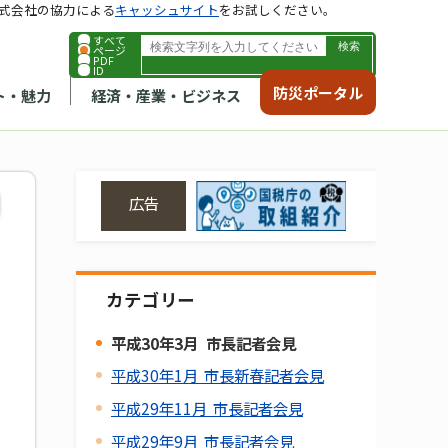
式会社の協力による
キャッシュサイト
をお試しください。
すべて
ページ
PDF
ID
防災ポータル
ト・魅力
経済・産業・ビジネス
広告
カテゴリー
平成30年3月 市長記者会見
平成30年1月 市長新春記者会見
平成29年11月 市長記者会見
平成29年9月 市長記者会見