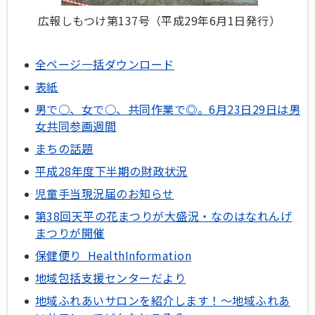
広報しもつけ第13
7号（平成29
年6月1日発行）
全ページ一括ダウンロード
表紙
男で○、女で○、共同作業で◎。6月23日29日は男
女共同参画週間
まちの話題
平成28年度下半期の財政状況
児童手当現況届のお知らせ
第38回天平の花まつりが大盛況・なのはなれんげ
まつりが開催
保健便り HealthInformation
地域包括支援センターだより
地域ふれあいサロンを紹介します！～地域ふれあ