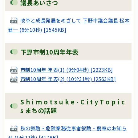
議長あいさつ
改革と成長発展をめざして 下野市議会議長 松本
健一 (6分10秒) [1545KB]
下野市制10周年年表
市制10周年 年表(1) (9分04秒) [2223KB]
市制10周年 年表(2) (10分31秒) [2563KB]
S h i m o t s u k e - C i t y T o p i c
s まちの話題
秋の叙勲・危険業務従事者叙勲・褒章のお知ら
せ (1分22秒) [417KB]