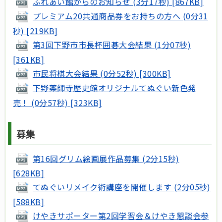
ふれあい館からのお知らせ (3分17秒) [867KB]
プレミアム20共通商品券をお持ちの方へ (0分31
秒) [219KB]
第3回下野市市長杯囲碁大会結果 (1分07秒)
[361KB]
市民将棋大会結果 (0分52秒) [300KB]
下野薬師寺歴史館オリジナルてぬぐい新色発
売！ (0分57秒) [323KB]
募集
第16回グリム絵画展作品募集 (2分15秒)
[628KB]
てぬぐいリメイク術講座を開催します (2分05秒)
[588KB]
けやきサポーター第2回学習会＆けやき懇談会参