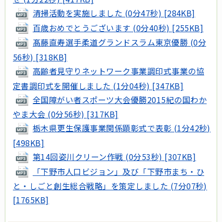
清掃活動を実施しました (0分47秒) [284KB]
百歳おめでとうございます (0分40秒) [255KB]
髙藤直寿選手柔道グランドスラム東京優勝 (0分
56秒) [318KB]
高齢者見守りネットワーク事業調印式事業の協
定書調印式を開催しました (1分04秒) [347KB]
全国障がい者スポーツ大会優勝2015紀の国わか
やま大会 (0分56秒) [317KB]
栃木県更生保護事業関係顕彰式で表彰 (1分42秒)
[498KB]
第14回姿川クリーン作戦 (0分53秒) [307KB]
「下野市人口ビジョン」及び「下野市まち・ひ
と・しごと創生総合戦略」を策定しました (7分07秒)
[1765KB]