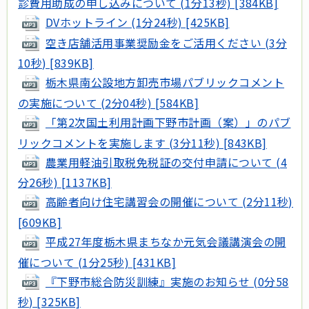
診費用助成の申し込みについて (1分13秒) [384KB]
DVホットライン (1分24秒) [425KB]
空き店舗活用事業奨励金をご活用ください (3分
10秒) [839KB]
栃木県南公設地方卸売市場パブリックコメント
の実施について (2分04秒) [584KB]
「第2次国土利用計画下野市計画（案）」のパブ
リックコメントを実施します (3分11秒) [843KB]
農業用軽油引取税免税証の交付申請について (4
分26秒) [1137KB]
高齢者向け住宅講習会の開催について (2分11秒)
[609KB]
平成27年度栃木県まちなか元気会議講演会の開
催について (1分25秒) [431KB]
『下野市総合防災訓練』実施のお知らせ (0分58
秒) [325KB]