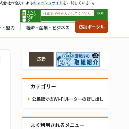
式会社の協力による
キャッシュサイト
をお試しください。
すべて
ページ
PDF
ID
防災ポータル
ト・魅力
経済・産業・ビジネス
広告
カテゴリー
公民館でのWi-Fiルーターの貸し出し
よく利用されるメニュー