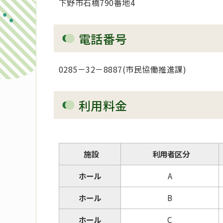
下野市石橋790番地4
電話番号
0285－32－8887(市民協働推進課)
利用料金
施設
利用者区分
ホール
A
ホール
B
ホール
C