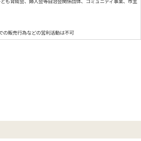
会、子ども育成会、婦人会等自治会関係団体、コミュニティ事業、市主
での販売行為などの営利活動は不可