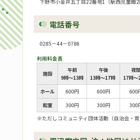
下野市小金井五丁目22番地1（駅西児童館2
電話番号
0285－44－0786
利用料金表
午前
午後
夜
施設
9時～13時
13時～17時
17時～
ホール
600円
600
円
600
和室
300
円
300
円
300
※ただしコミュニティ団体活動（自治会・育