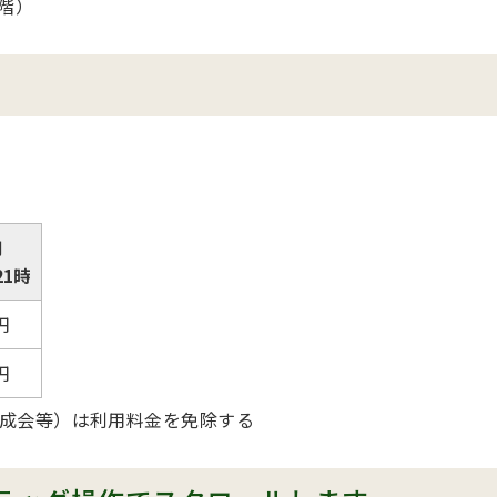
階）
間
21時
円
円
成会等）は利用料金を免除する