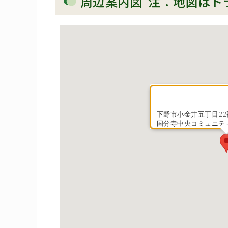
周辺案内図 注：地図はド
下野市小金井五丁目22
国分寺中央コミュニテ