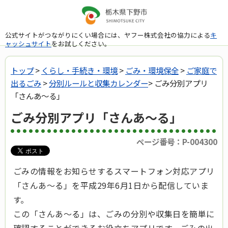
公式サイトがつながりにくい場合には、ヤフー株式会社の協力による
キ
ャッシュサイト
をお試しください。
トップ
>
くらし・手続き・環境
>
ごみ・環境保全
>
ご家庭で
出るごみ
>
分別ルールと収集カレンダー
> ごみ分別アプリ
「さんあ～る」
ごみ分別アプリ「さんあ～る」
ページ番号：P-004300
ごみの情報をお知らせするスマートフォン対応アプリ
「さんあ～る」を平成29年6月1日から配信していま
す。
この「さんあ～る」は、ごみの分別や収集日を簡単に