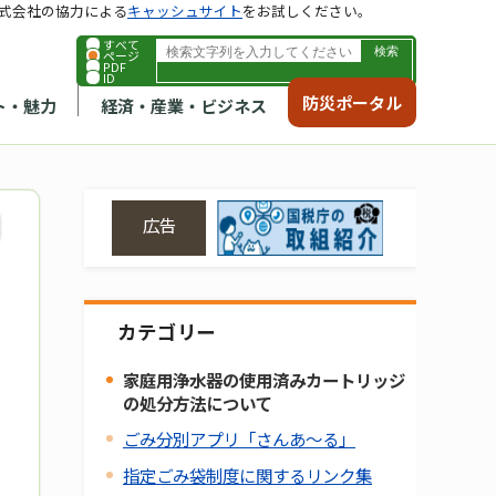
式会社の協力による
キャッシュサイト
をお試しください。
すべて
ページ
PDF
ID
防災ポータル
ト・魅力
経済・産業・ビジネス
広告
カテゴリー
家庭用浄水器の使用済みカートリッジ
の処分方法について
ごみ分別アプリ「さんあ～る」
指定ごみ袋制度に関するリンク集