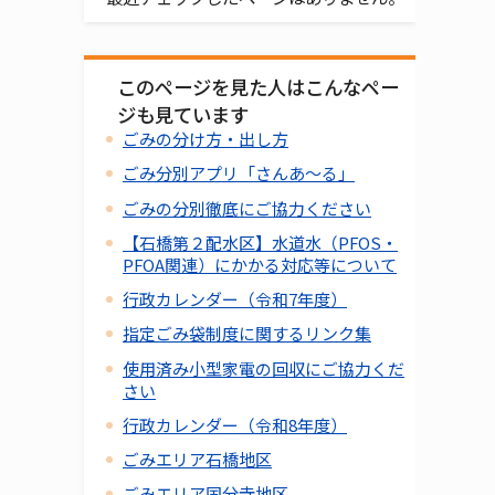
このページを見た人はこんなペー
ジも見ています
ごみの分け方・出し方
ごみ分別アプリ「さんあ～る」
ごみの分別徹底にご協力ください
【石橋第２配水区】水道水（PFOS・
PFOA関連）にかかる対応等について
行政カレンダー（令和7年度）
指定ごみ袋制度に関するリンク集
使用済み小型家電の回収にご協力くだ
さい
行政カレンダー（令和8年度）
ごみエリア石橋地区
ごみエリア国分寺地区