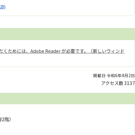
KB)
くためには、Adobe Reader が必要です。（新しいウィンド
掲載日 令和6年4月2日
アクセス数
3137
舎2階）