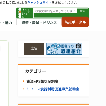
式会社の協力による
キャッシュサイト
をお試しください。
すべて
ページ
PDF
ID
防災ポータル
ト・魅力
経済・産業・ビジネス
広告
カテゴリー
資源回収報奨金制度
リユース食器利用促進事業補助金