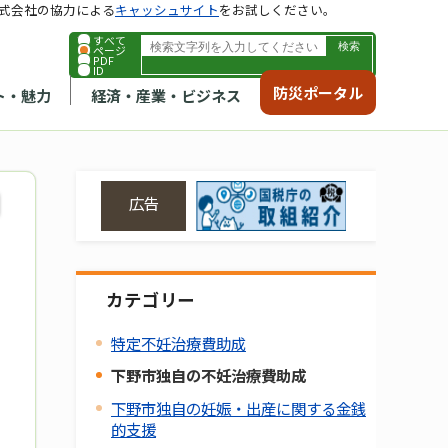
式会社の協力による
キャッシュサイト
をお試しください。
すべて
ページ
PDF
ID
防災ポータル
ト・魅力
経済・産業・ビジネス
広告
カテゴリー
特定不妊治療費助成
下野市独自の不妊治療費助成
下野市独自の妊娠・出産に関する金銭
的支援