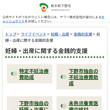
公式サイトがつながりにくい場合には、ヤフー株式会社の協力による
キ
ャッシュサイト
をお試しください。
トップ
>
ライフイベント
>
妊娠・出産
>
金銭的支援
> 妊
婦・出産に関する金銭的支援
妊婦・出産に関する金銭的支援
特定不妊治療
下野市独自の
費助成
不妊治療費助
成
下野市独自の
未熟児養育医
妊娠・出産に
療の給付