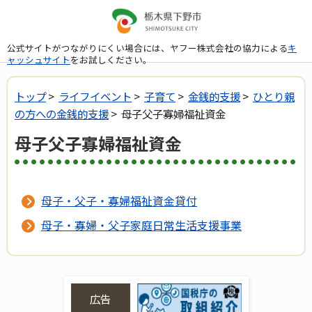
公式サイトがつながりにくい場合には、ヤフー株式会社の協力による
キ
ャッシュサイト
をお試しください。
トップ
>
ライフイベント
>
子育て
>
金銭的支援
>
ひとり親
の方への金銭的支援
> 母子父子寡婦福祉資金
母子父子寡婦福祉資金
母子・父子・寡婦福祉資金貸付
母子・寡婦・父子家庭日常生活支援事業
広告