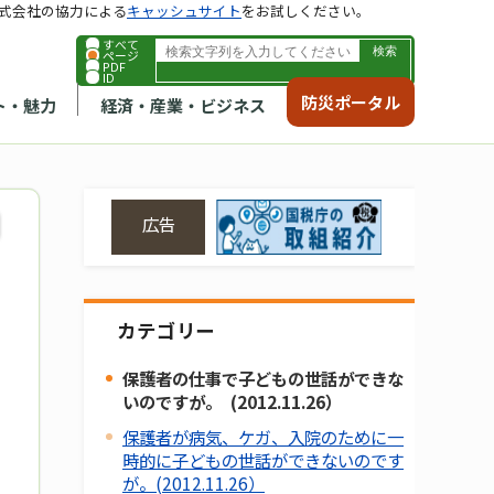
式会社の協力による
キャッシュサイト
をお試しください。
すべて
ページ
PDF
ID
防災ポータル
ト・魅力
経済・産業・ビジネス
広告
カテゴリー
保護者の仕事で子どもの世話ができな
いのですが。 (2012.11.26）
保護者が病気、ケガ、入院のために一
時的に子どもの世話ができないのです
が。(2012.11.26）