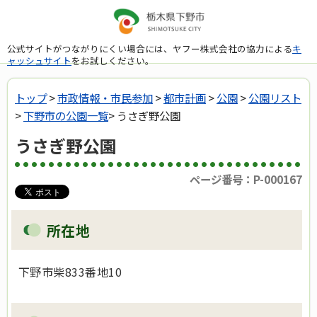
公式サイトがつながりにくい場合には、ヤフー株式会社の協力による
キ
ャッシュサイト
をお試しください。
トップ
>
市政情報・市民参加
>
都市計画
>
公園
>
公園リスト
>
下野市の公園一覧
> うさぎ野公園
うさぎ野公園
ページ番号：P-000167
所在地
下野市柴833番地10