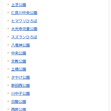
上芝公園
仁良川中央公園
ヒマワリひろば
大光寺児童公園
スズランひろば
八竜神公園
中央公園
文教公園
土橋公園
夕やけ公園
新田西公園
川中子公園
日酸公園
西原公園