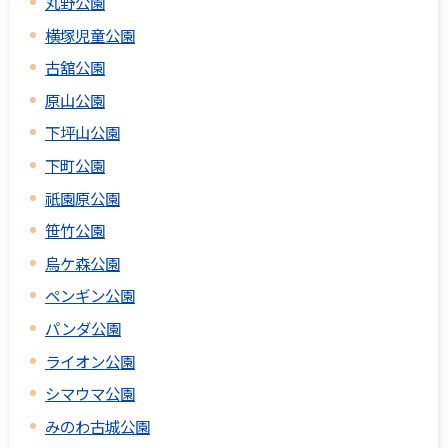
丸野公園
横塚児童公園
古舘公園
原山公園
下坪山公園
下町公園
祇園原公園
笹竹公園
烏ケ森公園
ペンギン公園
パンダ公園
ライオン公園
シマウマ公園
みのわ古城公園