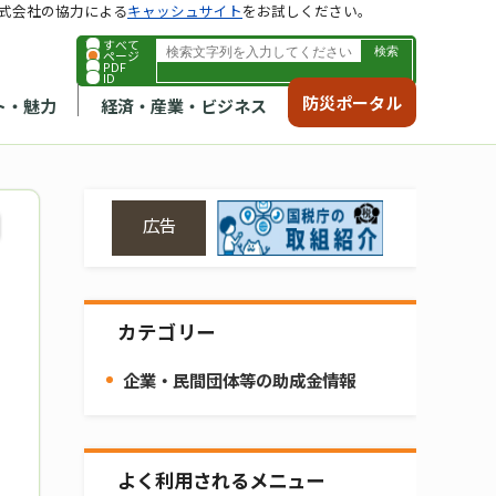
式会社の協力による
キャッシュサイト
をお試しください。
すべて
ページ
PDF
ID
防災ポータル
ト・魅力
経済・産業・ビジネス
広告
カテゴリー
企業・民間団体等の助成金情報
よく利用されるメニュー