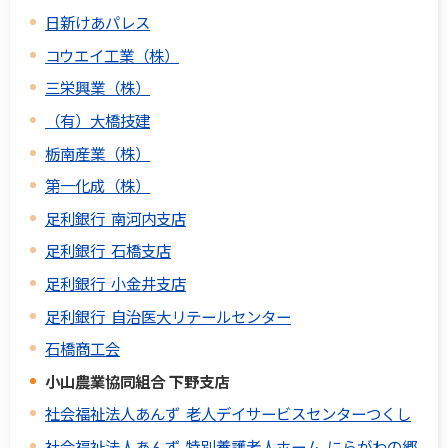
日新けあパレス
コウエイ工業（株）
三栄興業（株）
（有）大橋技建
栃南産業（株）
第一化成（株）
足利銀行 南河内支店
足利銀行 石橋支店
足利銀行 小金井支店
足利銀行 自治医大リテールセンター
石橋商工会
小山農業協同組合 下野支店
社会福祉法人あんず 老人デイサービスセンターつくし
社会福祉法人あんず 特別養護老人ホーム にらがわの郷